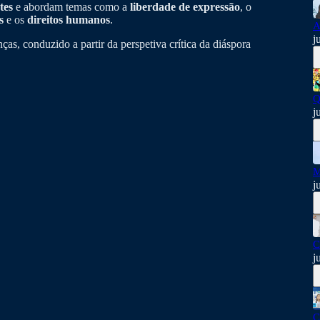
tes
e abordam temas como a
liberdade de expressão
, o
s
e os
direitos humanos
.
A
j
as, conduzido a partir da perspetiva crítica da diáspora
Q
j
M
j
C
j
C