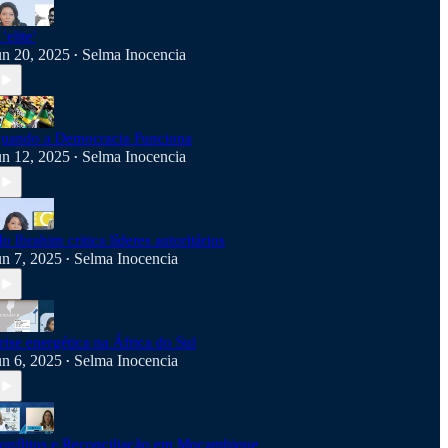
 'elite'
un 20, 2025
Selma Inocencia
•
uando a Democracia Funciona
un 12, 2025
Selma Inocencia
•
o Ibrahim critica líderes autoritários
un 7, 2025
Selma Inocencia
•
rise energética na África do Sul
un 6, 2025
Selma Inocencia
•
onflitos e Reconciliação em Moçambique