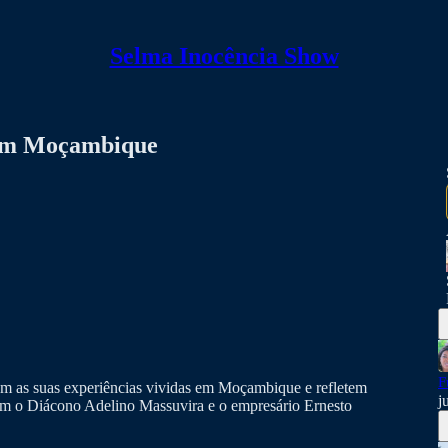
Selma Inocência Show
l em Moçambique
F
am as suas experiências vividas em Moçambique e refletem
j
 com o Diácono Adelino Massuvira e o empresário Ernesto