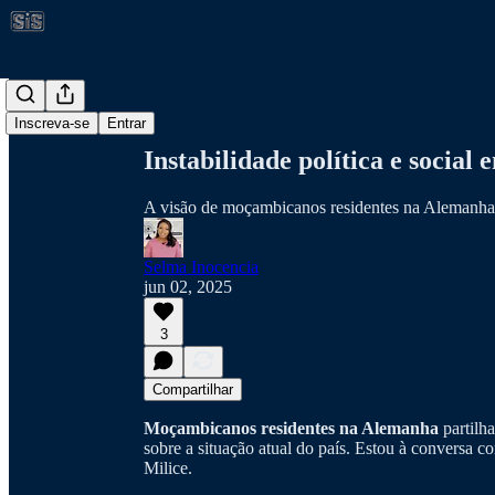
Compartilhar a partir
de0:00
Inscreva-se
Entrar
Instabilidade política e socia
A visão de moçambicanos residentes na Alemanha
Selma Inocencia
jun 02, 2025
3
Compartilhar
Moçambicanos residentes na Alemanha
partilh
sobre a situação atual do país. Estou à conversa
Milice.