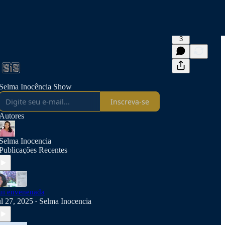
3
Selma Inocência Show
Inscreva-se
Autores
Selma Inocencia
Publicações Recentes
ui envenenada
ul 27, 2025
Selma Inocencia
•