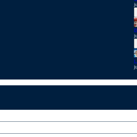
j
B
j
L
j